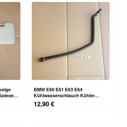
beige
BMW E60 E61 E63 E64
Spiegel
Kühlwasserschlauch Kühler
Schlauch 6932051
12,90 €