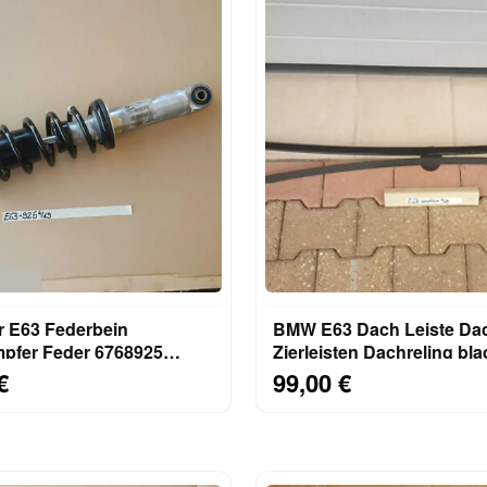
 E63 Federbein
BMW E63 Dach Leiste Dac
pfer Feder 6768925
Zierleisten Dachreling bla
echts od.links
saphir schwarz 475
€
99,00 €