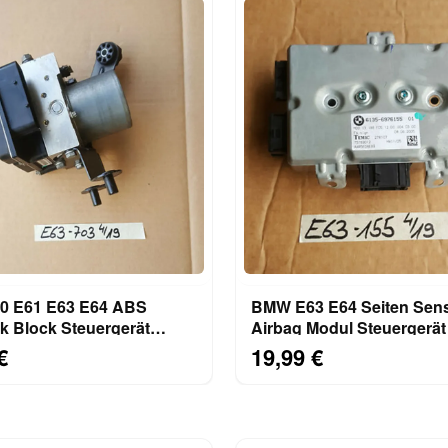
 E61 E63 E64 ABS
BMW E63 E64 Seiten Sens
k Block Steuergerät
Airbag Modul Steuergerät VORN
gregat DSC 6769703
LINKS 6976155
€
19,99 €