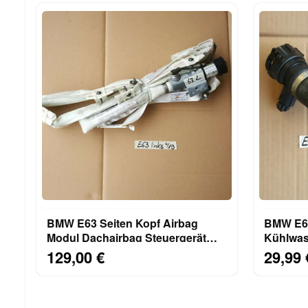
BMW E63 Seiten Kopf Airbag
BMW E60
Modul Dachairbag Steuergerät
Kühlwas
VORNE LINKS
Rücklau
129,00 €
29,99 