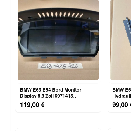
BMW E63 E64 Bord Monitor
BMW E60
Display 8,8 Zoll 6971415
Hydrauli
Navigation Bildschirm 6962425
Hydroag
119,00 €
99,00 