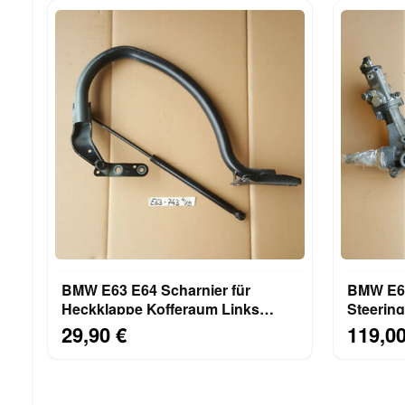
BMW E63 E64 Scharnier für
BMW E63
Heckklappe Kofferaum Links
Steerin
7008743 Dämpfer 7008764
Lenkge
29,90 €
119,00