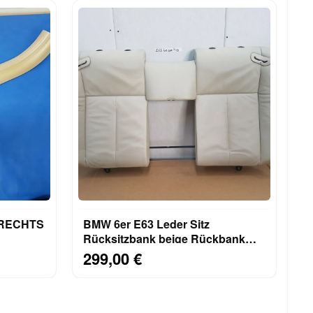
e RECHTS
BMW 6er E63 Leder Sitz
Rücksitzbank beige Rückbank
Oberteil ohne Kopfstützen
299,00 €