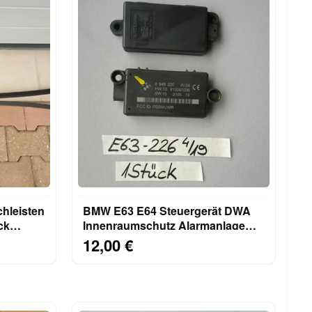
hleisten
BMW E63 E64 Steuergerät DWA
ck
Innenraumschutz Alarmanlage
6949226
12,00 €