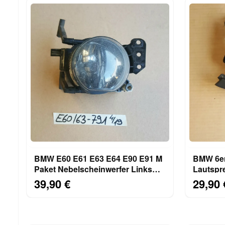
BMW E60 E61 E63 E64 E90 E91 M
BMW 6er E63 E64 Tür
Paket Nebelscheinwerfer Links
Lautspr
6910791
6931641
39,90 €
29,90 