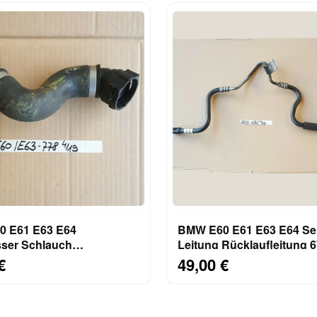
 E61 E63 E64
BMW E60 E61 E63 E64 Se
ser Schlauch
Leitung Rücklaufleitung 
fschlauch 7521778
€
49,00 €