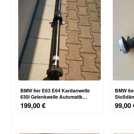
BMW 6er E63 E64 Kardanwelle
BMW 6er
630i Gelenkwelle Automatik
Stoßdäm
Getriebe Welle 7549471
hinten r
199,00 €
99,00 