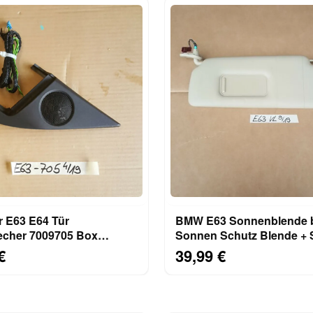
BMW E63 Sonnenblende 
echer 7009705 Box
Sonnen Schutz Blende + 
LINKS beleuchtet
€
39,99 €