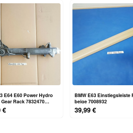
 E64 E60 Power Hydro
BMW E63 Einstiegsleist
g Gear Rack 7832470
beige 7008932
triebe RECHTSLENKER
 €
39,99 €