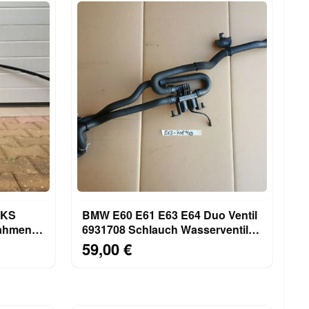
NKS
BMW E60 E61 E63 E64 Duo Ventil
Rahmen
6931708 Schlauch Wasserventil
Heizkörper 691075
59,00 €