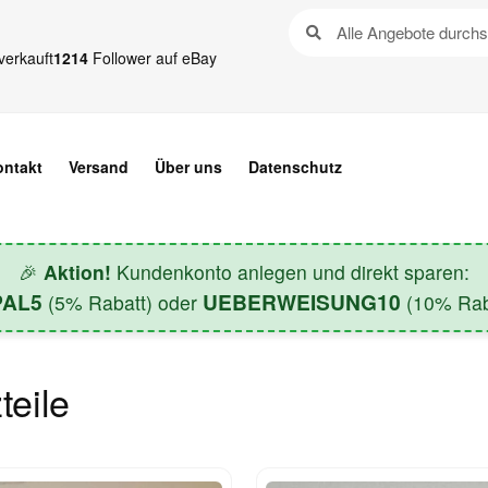
verkauft
1214
Follower auf eBay
ontakt
Versand
Über uns
Datenschutz
🎉
Aktion!
Kundenkonto anlegen und direkt sparen:
PAL5
UEBERWEISUNG10
(5% Rabatt) oder
(10% Raba
teile