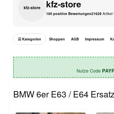
kfz-store
kfz-
store
100 positive Bewertungen
21629
Artikel 
Kategorien
Shoppen
AGB
Impressum
K
PAY
Nutze Code
BMW 6er E63 / E64 Ersatz