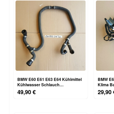
BMW E60 E61 E63 E64 Kühlmittel
BMW E63
Kühlwasser Schlauch
Klima Ba
Rücklaufschlauch 7542206
Heizung
49,90 €
29,90 