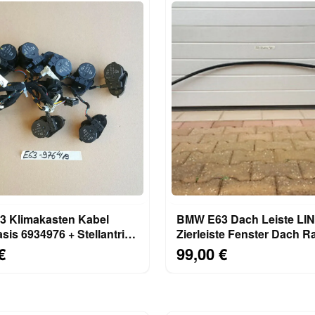
 Klimakasten Kabel
BMW E63 Dach Leiste LI
sis 6934976 + Stellantrieb
Zierleiste Fenster Dach 
 6942991
Shadow Line schwarz
€
99,00 €