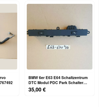
rvo
BMW 6er E63 E64 Schaltzentrum
6767492
DTC Modul PDC Park Schalter
Leiste 6956670
35,00 €