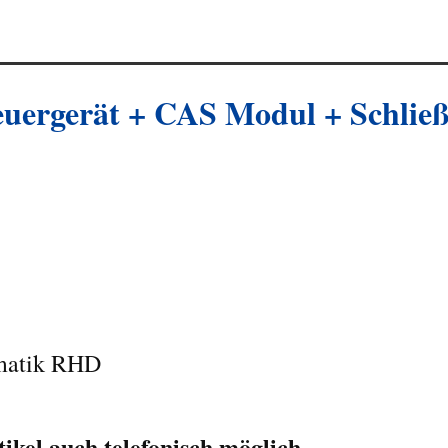
uergerät + CAS Modul + Schlie
omatik RHD
kel auch telefonisch möglich.