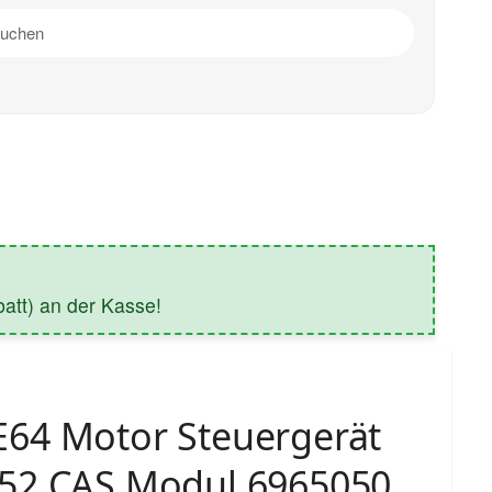
tt) an der Kasse!
64 Motor Steuergerät
52 CAS Modul 6965050