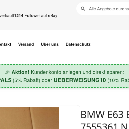
verkauft
1214
Follower auf eBay
ontakt
Versand
Über uns
Datenschutz
🎉
Aktion!
Kundenkonto anlegen und direkt sparen:
PAL5
UEBERWEISUNG10
(5% Rabatt) oder
(10% Raba
BMW E63 E
7555361 N