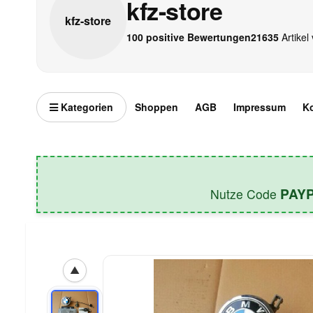
kfz-store
kfz-
store
100 positive Bewertungen
21635
Artikel 
Kategorien
Shoppen
AGB
Impressum
K
PAY
Nutze Code
▲