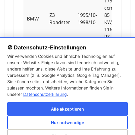
1796
ccm,
Z3
1995/10-
85
BMW
Roadster
1998/10
KW,
116
PS
🍪 Datenschutz-Einstellungen
1895
Wir verwenden Cookies und ähnliche Technologien auf
ccm,
unserer Website. Einige davon sind technisch notwendig,
Z3
1998/07-
87
BMW
andere helfen uns, diese Website und Ihre Erfahrung zu
Roadster
2003/01
KW,
verbessern (z. B. Google Analytics, Google Tag Manager).
118
Sie können selbst entscheiden, welche Kategorien Sie
PS
zulassen möchten. Weitere Informationen finden Sie in
unserer
Datenschutzerklärung
.
1895
ccm,
Alle akzeptieren
Z3
1999/01-
85
BMW
Roadster
2003/01
KW,
Nur notwendige
116
Über uns
Kontakt
Versand
Impressum
AGB
Widerruf