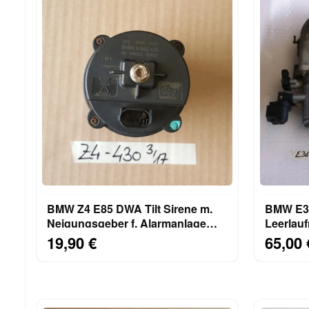
BMW Z4 E85 DWA Tilt Sirene m.
BMW E3
Neigungsgeber f. Alarmanlage
Leerlauf
6942430
Drossel
19,90 €
65,00 