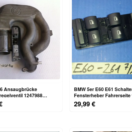
6 Ansaugbrücke
BMW 5er E60 E61 Schalte
regelventil 1247988
Fensterheber Fahrerseite
klappenschlater 1721456
winder switcher 6941261
€
29,99 €