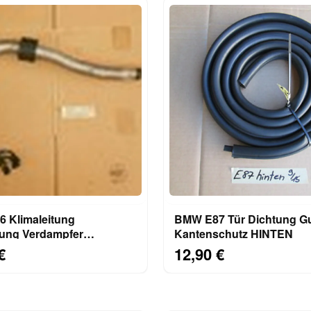
 Klimaleitung
BMW E87 Tür Dichtung 
tung Verdampfer
Kantenschutz HINTEN
sor 8386000
€
12,90 €