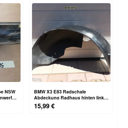
pe NSW
BMW X3 E83 Radschale
inwerfer
Abdeckung Radhaus hinten links
3400057 Innenkotflügel
15,99 €