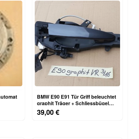
automat
BMW E90 E91 Tür Griff beleuchtet
graphit Träger + Schliessbügel
VORNE RECHTS
39,00 €