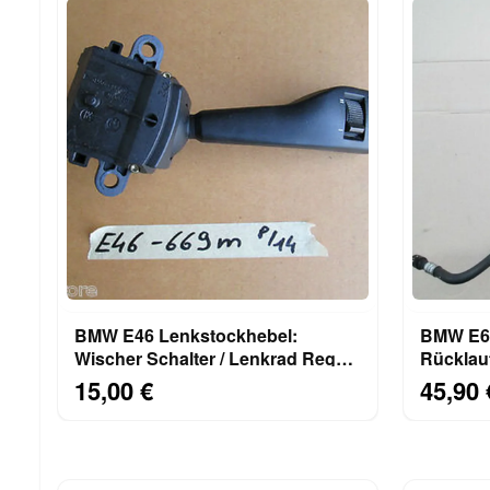
BMW E46 Lenkstockhebel:
BMW E60 / E61 Servo
Wischer Schalter / Lenkrad Regen
Rücklauf
Kombischalter 8363669 m
Dehnsch
15,00 €
45,90 