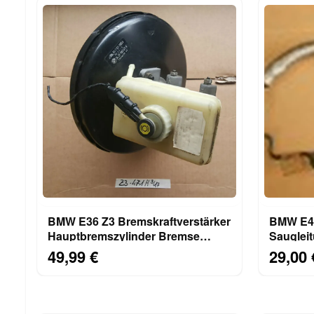
BMW E36 Z3 Bremskraftverstärker
BMW E46
Hauptbremszylinder Bremse
Sauglei
Bremsanlage 1163471 H
Kompres
49,99 €
29,00 