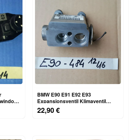
r
BMW E90 E91 E92 E93
 window
Expansionsventil Klimaventil
Ventil Klima 6981484
22,90 €