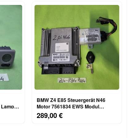
BMW Z4 E85 Steuergerät N46
e Lampe
Motor 7561834 EWS Modul
9127086 mit 1 Schlüssel Chip
289,00 €