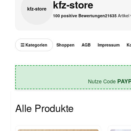
kfz-store
kfz-
store
100 positive Bewertungen
21635
Artikel 
Kategorien
Shoppen
AGB
Impressum
K
PAY
Nutze Code
Alle Produkte