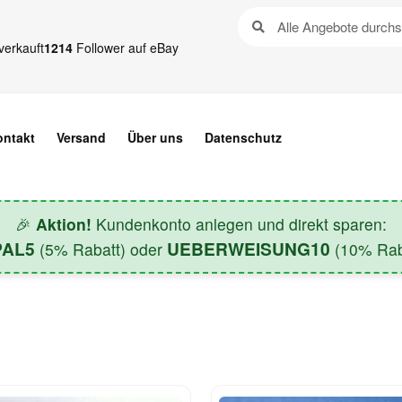
verkauft
1214
Follower auf eBay
ontakt
Versand
Über uns
Datenschutz
🎉
Aktion!
Kundenkonto anlegen und direkt sparen:
PAL5
UEBERWEISUNG10
(5% Rabatt) oder
(10% Raba