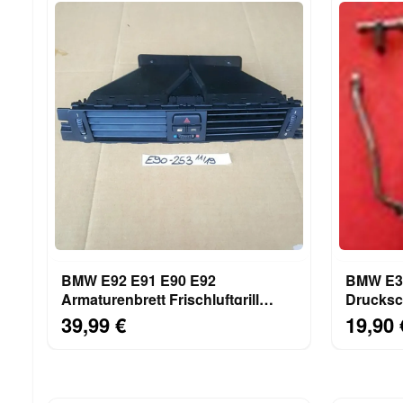
BMW E92 E91 E90 E92
BMW E39 Servoleitu
Armaturenbrett Frischluftgrill
Drucksc
Lüftungsgitter 7144253
Kühlsch
39,99 €
19,90 