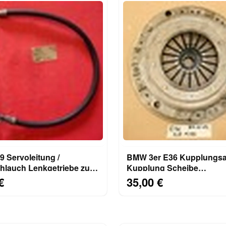
ng /
BMW 3er E36 Kupplungs
hlauch Lenkgetriebe zur
Kupplung Scheibe
necke
Kupplungsscheibe
€
35,00 €