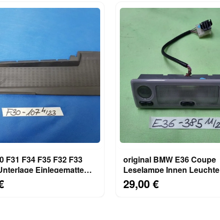
 F31 F34 F35 F32 F33
original BMW E36 Coupe
nterlage Einlegematte
Leselampe Innen Leucht
nsole 1774107
Licht 1387385
€
29,00 €