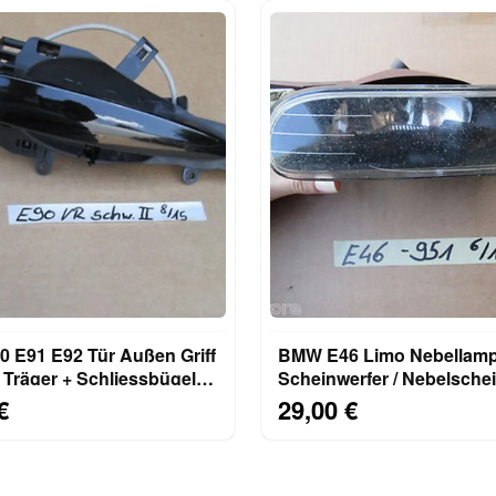
 E91 E92 Tür Außen Griff
BMW E46 Limo Nebellam
Träger + Schliessbügel
Scheinwerfer / Nebelsche
RECHTS
links 8361951
€
29,00 €