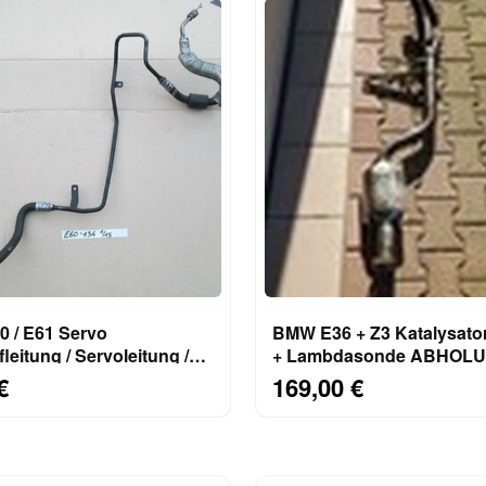
BMW E36 + Z3 Katalysato
leitung / Servoleitung /
+ Lambdasonde ABHOL
lauch 6773134
€
169,00 €