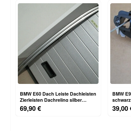
BMW E60 Dach Leiste Dachleisten
BMW E90
Zierleisten Dachreling silber
schwarz 
7070196 7070195
VORNE 
69,90 €
39,00 