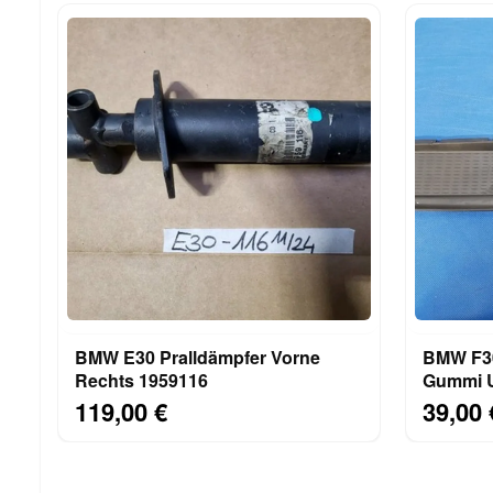
BMW E30 Pralldämpfer Vorne
BMW F30
Rechts 1959116
Gummi U
Mittelko
119,00 €
39,00 