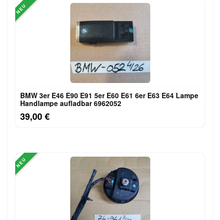
NEU
BMW 3er E46 E90 E91 5er E60 E61 6er E63 E64 Lampe
Handlampe aufladbar 6962052
39,00 €
NEU