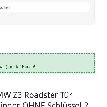
tt) an der Kasse!
MW Z3 Roadster Tür
linder OHNE Schlüssel 2