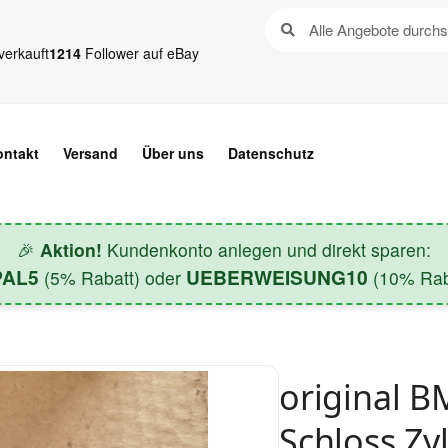
verkauft
1214
Follower auf eBay
ontakt
Versand
Über uns
Datenschutz
🎉
Aktion!
Kundenkonto anlegen und direkt sparen:
PAL5
UEBERWEISUNG10
(5% Rabatt) oder
(10% Raba
original B
Schloss Zy