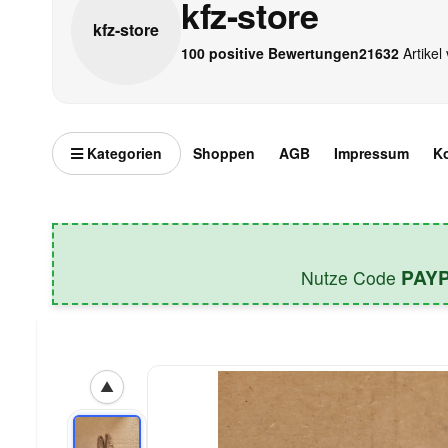
kfz-store
kfz-
store
100 positive Bewertungen
21632
Artikel 
Kategorien
Shoppen
AGB
Impressum
K
PAY
Nutze Code
▲