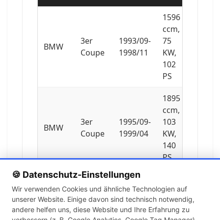
1596
ccm,
3er
1993/09-
75
BMW
Coupe
1998/11
KW,
102
PS
1895
ccm,
3er
1995/09-
103
BMW
Coupe
1999/04
KW,
140
PS
🍪 Datenschutz-Einstellungen
1796
Wir verwenden Cookies und ähnliche Technologien auf
ccm,
unserer Website. Einige davon sind technisch notwendig,
3er
1992/01-
103
BMW
andere helfen uns, diese Website und Ihre Erfahrung zu
Coupe
1995/12
KW,
verbessern (z. B. Google Analytics, Google Tag Manager).