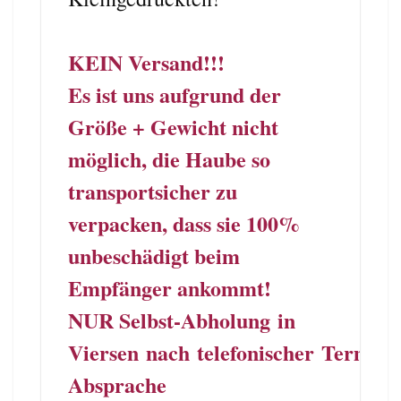
KEIN Versand!!!
Es ist uns aufgrund der
Größe + Gewicht nicht
möglich, die Haube so
transportsicher zu
verpacken, dass sie 100%
unbeschädigt beim
Empfänger ankommt!
NUR Selbst-A
b
h
o
l
u
n
g
in
Viersen
nach telefonischer
Termin
Absprache