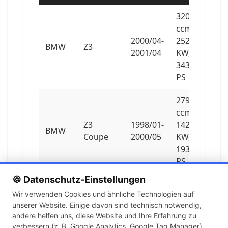
3201
ccm,
2000/04-
252
BMW
Z3
2001/04
KW,
343
PS
2793
ccm,
Z3
1998/01-
142
BMW
Coupe
2000/05
KW,
193
PS
🍪 Datenschutz-Einstellungen
2979
Wir verwenden Cookies und ähnliche Technologien auf
ccm,
unserer Website. Einige davon sind technisch notwendig,
Z3
2000/06-
170
BMW
andere helfen uns, diese Website und Ihre Erfahrung zu
Coupe
2003/06
KW,
verbessern (z. B. Google Analytics, Google Tag Manager).