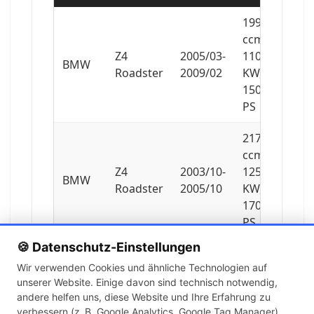
1995
ccm,
Z4
2005/03-
110
BMW
Roadster
2009/02
KW,
150
PS
2171
ccm,
Z4
2003/10-
125
BMW
Roadster
2005/10
KW,
170
PS
🍪 Datenschutz-Einstellungen
2497
Wir verwenden Cookies und ähnliche Technologien auf
ccm,
unserer Website. Einige davon sind technisch notwendig,
Z4
2005/09-
155
BMW
andere helfen uns, diese Website und Ihre Erfahrung zu
Roadster
2009/02
KW,
verbessern (z. B. Google Analytics, Google Tag Manager).