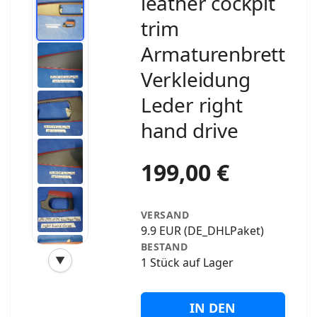
leather cockpit
trim
Armaturenbrett
Verkleidung
Leder right
hand drive
199,00 €
VERSAND
9.9 EUR (DE_DHLPaket)
BESTAND
▼
1 Stück auf Lager
‹
›
IN DEN