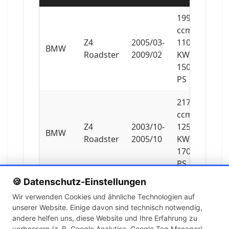
1995
ccm,
Z4
2005/03-
110
BMW
Roadster
2009/02
KW,
150
PS
2171
ccm,
Z4
2003/10-
125
BMW
Roadster
2005/10
KW,
170
PS
🍪 Datenschutz-Einstellungen
2497
Wir verwenden Cookies und ähnliche Technologien auf
ccm,
unserer Website. Einige davon sind technisch notwendig,
Z4
2005/09-
155
BMW
andere helfen uns, diese Website und Ihre Erfahrung zu
Roadster
2009/02
KW,
verbessern (z. B. Google Analytics, Google Tag Manager).