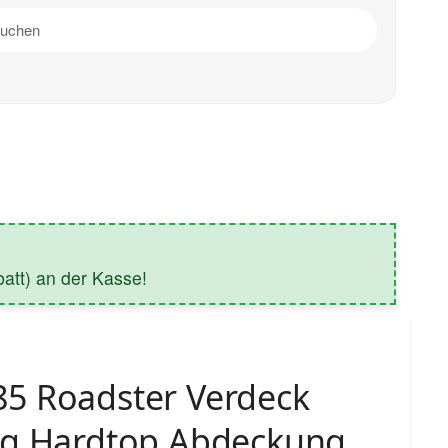
tt) an der Kasse!
5 Roadster Verdeck
ng Hardtop Abdeckung