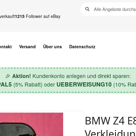
verkauft
1215
Follower auf eBay
ontakt
Versand
Über uns
Datenschutz
🎉
Aktion!
Kundenkonto anlegen und direkt sparen:
PAL5
UEBERWEISUNG10
(5% Rabatt) oder
(10% Raba
BMW Z4 E8
Verkleidu