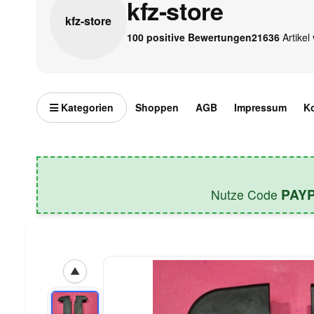
kfz-store
kfz-
store
100 positive Bewertungen
21636
Artikel 
Kategorien
Shoppen
AGB
Impressum
K
PAY
Nutze Code
▲