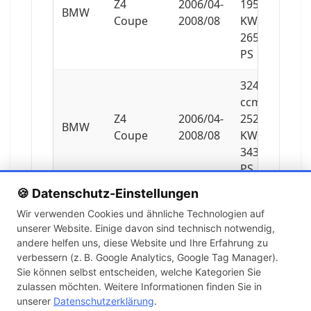
Z4
2006/04-
195
BMW
Coupe
2008/08
KW,
265
PS
3246
ccm,
Z4
2006/04-
252
BMW
Coupe
2008/08
KW,
343
PS
🍪 Datenschutz-Einstellungen
1995
Wir verwenden Cookies und ähnliche Technologien auf
ccm,
unserer Website. Einige davon sind technisch notwendig,
Z4
2005/03-
110
BMW
andere helfen uns, diese Website und Ihre Erfahrung zu
Roadster
2009/02
KW,
verbessern (z. B. Google Analytics, Google Tag Manager).
150
Sie können selbst entscheiden, welche Kategorien Sie
PS
zulassen möchten. Weitere Informationen finden Sie in
unserer
Datenschutzerklärung
.