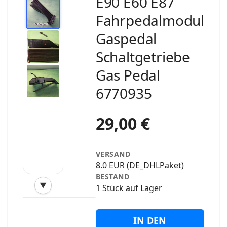
E90 E60 E87
Fahrpedalmodul
Gaspedal
Schaltgetriebe
Gas Pedal
6770935
29,00 €
VERSAND
8.0 EUR (DE_DHLPaket)
BESTAND
▼
1 Stück auf Lager
‹
›
IN DEN