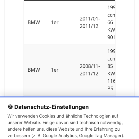
1995
ccm,
2011/01-
BMW
1er
66
2011/12
KW,
90 PS
1995
ccm,
2008/11-
85
BMW
1er
2011/12
KW,
116
PS
1995
🍪 Datenschutz-Einstellungen
ccm,
Wir verwenden Cookies und ähnliche Technologien auf
2008/11-
90
BMW
1er
unserer Website. Einige davon sind technisch notwendig,
2011/12
KW,
andere helfen uns, diese Website und Ihre Erfahrung zu
122
verbessern (z. B. Google Analytics, Google Tag Manager).