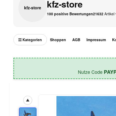
kfz-store
kfz-
store
100 positive Bewertungen
21632
Artikel 
Kategorien
Shoppen
AGB
Impressum
K
PAY
Nutze Code
▲