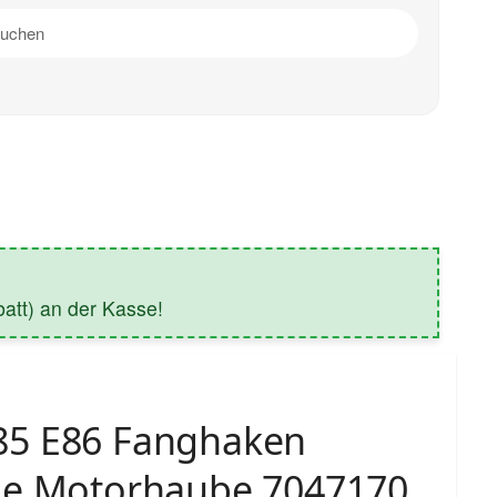
tt) an der Kasse!
5 E86 Fanghaken
pe Motorhaube 7047170