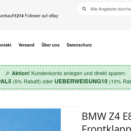
verkauft
1214
Follower auf eBay
ontakt
Versand
Über uns
Datenschutz
🎉
Aktion!
Kundenkonto anlegen und direkt sparen:
PAL5
UEBERWEISUNG10
(5% Rabatt) oder
(10% Raba
BMW Z4 E8
Frontklap