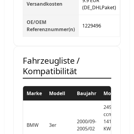
9.9 EUR
Versandkosten
(DE_DHLPaket)
OE/OEM
1229496
Referenznummer(n)
Fahrzeugliste /
Kompatibilität
Marke
Modell
Baujahr
Motor
2494
ccm,
2000/09-
141
BMW
3er
2005/02
KW,