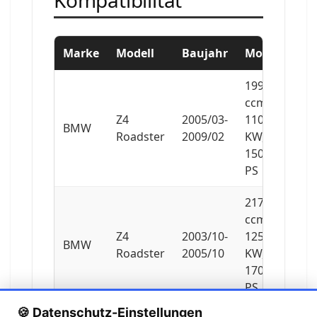
Marke
Modell
Baujahr
Motor
1995
ccm,
Z4
2005/03-
110
BMW
Roadster
2009/02
KW,
150
PS
2171
ccm,
Z4
2003/10-
125
BMW
Roadster
2005/10
KW,
170
PS
🍪 Datenschutz-Einstellungen