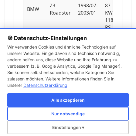
Z3
1998/07-
87
BMW
Roadster
2003/01
KW,
118
PS
🍪 Datenschutz-Einstellungen
1895
Wir verwenden Cookies und ähnliche Technologien auf
ccm,
unserer Website. Einige davon sind technisch notwendig,
Z3
1999/01-
85
BMW
andere helfen uns, diese Website und Ihre Erfahrung zu
Roadster
2003/01
KW,
verbessern (z. B. Google Analytics, Google Tag Manager).
116
Sie können selbst entscheiden, welche Kategorien Sie
PS
zulassen möchten. Weitere Informationen finden Sie in
unserer
Datenschutzerklärung
.
1895
ccm,
Alle akzeptieren
Z3
1995/11-
103
BMW
Roadster
1999/03
KW,
Nur notwendige
140
Über uns
Kontakt
Versand
Impressum
AGB
Widerruf
PS
Einstellungen ▾
Copyright © 2026 KFZ-STORE v2.0