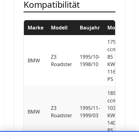
Kompatibilität
Marke
Modell
Baujahr
Motor
1796
ccm,
Z3
1995/10-
85
BMW
Roadster
1998/10
KW,
116
PS
1895
ccm,
Z3
1995/11-
103
BMW
Roadster
1999/03
KW,
140
PS