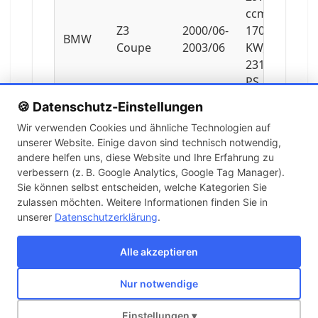
ccm,
Z3
2000/06-
170
BMW
Coupe
2003/06
KW,
231
PS
🍪 Datenschutz-Einstellungen
3246
Wir verwenden Cookies und ähnliche Technologien auf
ccm,
unserer Website. Einige davon sind technisch notwendig,
Z3
2001/06-
239
BMW
andere helfen uns, diese Website und Ihre Erfahrung zu
Coupe
2003/06
KW,
verbessern (z. B. Google Analytics, Google Tag Manager).
325
Sie können selbst entscheiden, welche Kategorien Sie
PS
zulassen möchten. Weitere Informationen finden Sie in
unserer
Datenschutzerklärung
.
3201
ccm,
Alle akzeptieren
Z3
1998/02-
236
BMW
Coupe
2001/06
KW,
Nur notwendige
321
Über uns
Kontakt
Versand
Impressum
AGB
Widerruf
PS
Einstellungen ▾