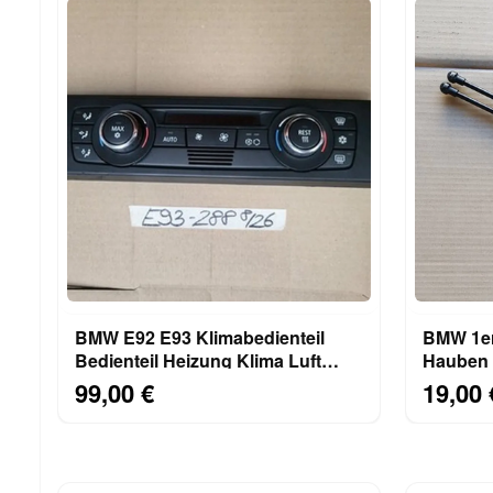
BMW E92 E93 Klimabedienteil
BMW 1er
Bedienteil Heizung Klima Luft
Hauben 
Klimaautomatik 9182288
Motorha
99,00 €
19,00 