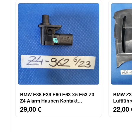
BMW E38 E39 E60 E63 X5 E53 Z3
BMW Z3 
Z4 Alarm Hauben Kontakt
Luftführ
Schalter 4157962
Luftkana
29,00 €
22,00 