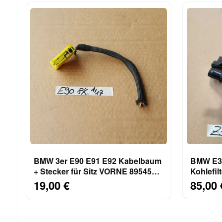
BMW 3er E90 E91 E92 Kabelbaum
BMW E36
+ Stecker für Sitz VORNE 8954588
Kohlefil
mit 6 - 8 Kabel
Aktivkoh
19,00 €
85,00 