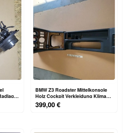
el
BMW Z3 Roadster Mittelkonsole
Holz Cockpit Verkleidung Klima
Blende 8397702
399,00 €