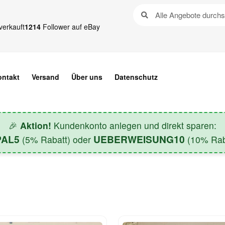
verkauft
1214
Follower auf eBay
ontakt
Versand
Über uns
Datenschutz
🎉
Aktion!
Kundenkonto anlegen und direkt sparen:
PAL5
UEBERWEISUNG10
(5% Rabatt) oder
(10% Raba