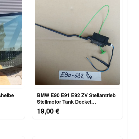
cheibe
BMW E90 E91 E92 ZV Stellantrieb
Stellmotor Tank Deckel
HOLUNG
Einfüllklappe 6987632
19,00 €