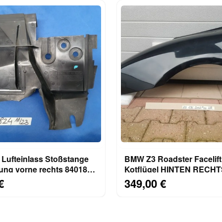
Lufteinlass Stoßstange
BMW Z3 Roadster Facelift
ung vorne rechts 8401824
Kotflügel HINTEN RECH
l
Seitenwand saphir schwa
€
349,00 €