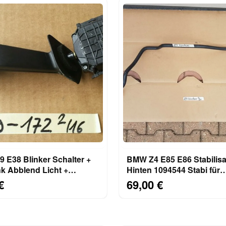
 E38 Blinker Schalter +
BMW Z4 E85 E86 Stabilisator
nk Abblend Licht +
Hinten 1094544 Stabi für
t 8352172
Hinterachse
€
69,00 €