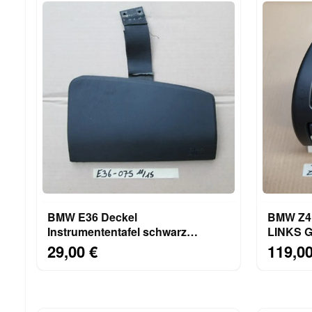
BMW E36 Deckel
BMW Z4 F
Instrumententafel schwarz
LINKS G
8157531 Beifahrer Airbag Klappe
7025631
29,00 €
119,00
8119075