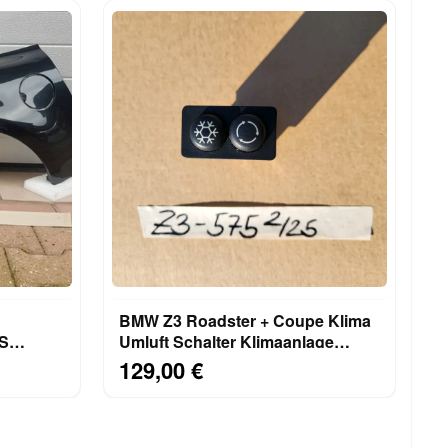
BMW Z3 Roadster + Coupe Klima
TS
Umluft Schalter Klimaanlage
rz
6901575
129,00 €