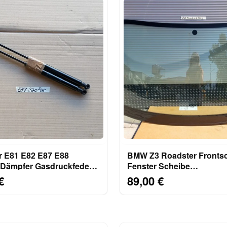
 E81 E82 E87 E88
BMW Z3 Roadster Fronts
Dämpfer Gasdruckfeder
Fenster Scheibe
ube 7118370
Windschutzscheibe AB
€
89,00 €