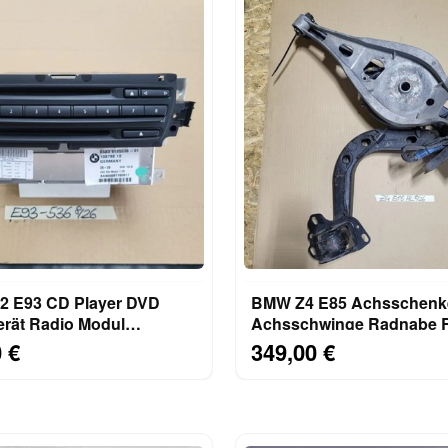
 E93 CD Player DVD
BMW Z4 E85 Achsschenk
erät Radio Modul
Achsschwinge Radnabe Radlager
ion 9185536 UK Version
HINTEN LINKS
 €
349,00 €