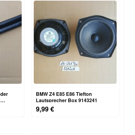
der
BMW Z4 E85 E86 Tiefton
n
Lautsprecher Box 9143241
7060550
9,99 €