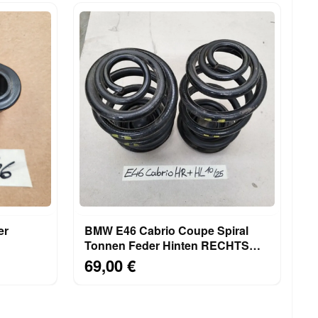
er
BMW E46 Cabrio Coupe Spiral
Tonnen Feder Hinten RECHTS
LINKS 6 Zylinder
69,00 €