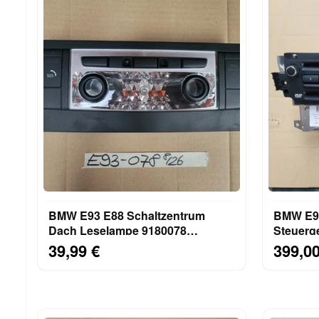
BMW E93 E88 Schaltzentrum
BMW E92
Dach Leselampe 9180078
Steuerg
Innenleuchte SOS Airbag Off
Navigat
39,99 €
399,00