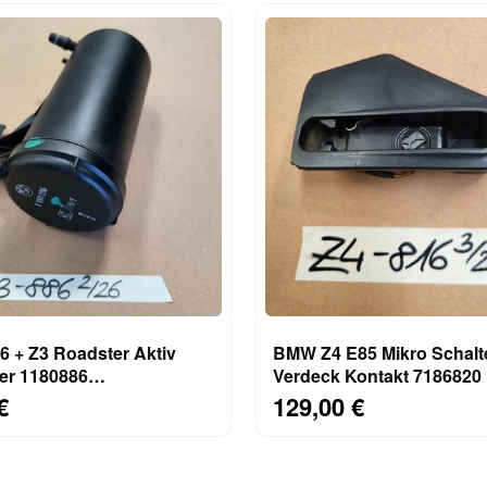
 + Z3 Roadster Aktiv
BMW Z4 E85 Mikro Schalt
ter 1180886
Verdeck Kontakt 7186820
lefilter
€
129,00 €