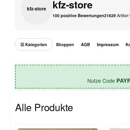
kfz-store
kfz-
store
100 positive Bewertungen
21629
Artikel 
Kategorien
Shoppen
AGB
Impressum
K
PAY
Nutze Code
Alle Produkte