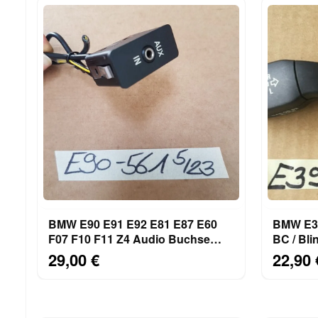
BMW E90 E91 E92 E81 E87 E60
BMW E39
F07 F10 F11 Z4 Audio Buchse
BC / Bli
AUX IN Schalter 6930561
Fernlich
29,00 €
22,90 