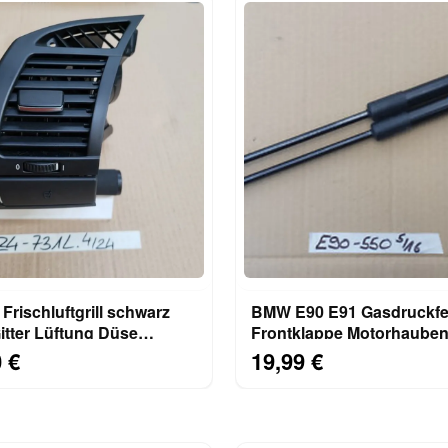
rischluftgrill schwarz
BMW E90 E91 Gasdruckfe
itter Lüftung Düse
Frontklappe Motorhaube
 Getränkehalter
Dämpfer Rechts + Links 
 €
19,99 €