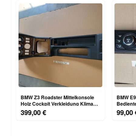
BMW Z3 Roadster Mittelkonsole
BMW E92
Holz Cockpit Verkleidung Klima
Bediente
Blende 8397702
Klimaau
399,00 €
99,00 