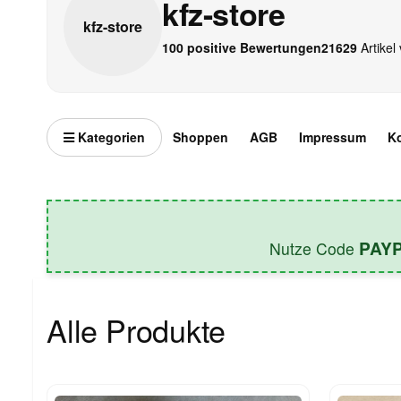
kfz-store
kfz-
store
100 positive Bewertungen
21629
Artikel 
Kategorien
Shoppen
AGB
Impressum
K
PAY
Nutze Code
Alle Produkte