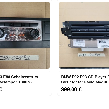
 E88 Schaltzentrum
BMW E92 E93 CD Player
selampe 9180078
Steuergerät Radio Modul
uchte SOS Airbag Off
Navigation 9185536 UK V
€
399,00 €