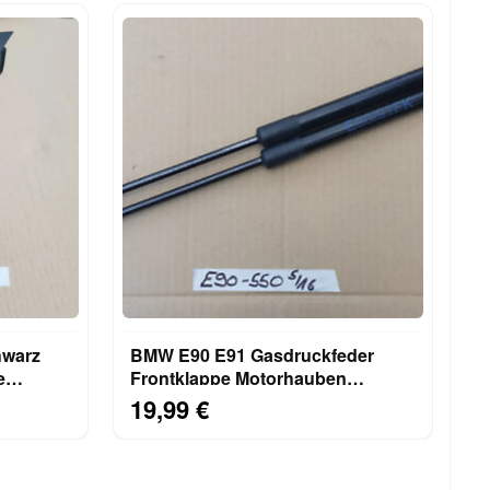
hwarz
BMW E90 E91 Gasdruckfeder
e
Frontklappe Motorhauben
Dämpfer Rechts + Links 7060550
19,99 €