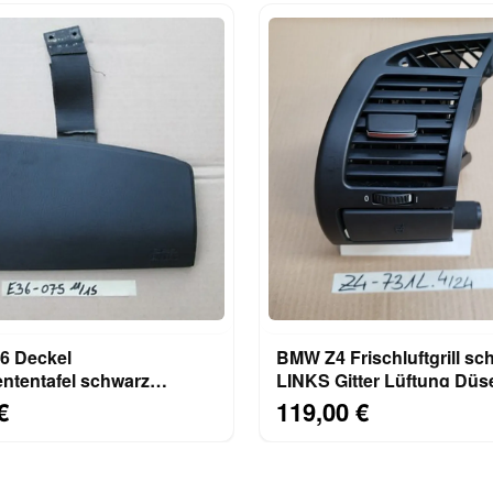
 Deckel
BMW Z4 Frischluftgrill sc
ntentafel schwarz
LINKS Gitter Lüftung Düs
 Beifahrer Airbag Klappe
7025631 Getränkehalter
€
119,00 €