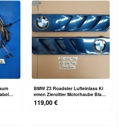
raum
BMW Z3 Roadster Lufteinlass Ki​
abel
emen Ziergitter Motorhaube Blau
rechts links
119,00 €