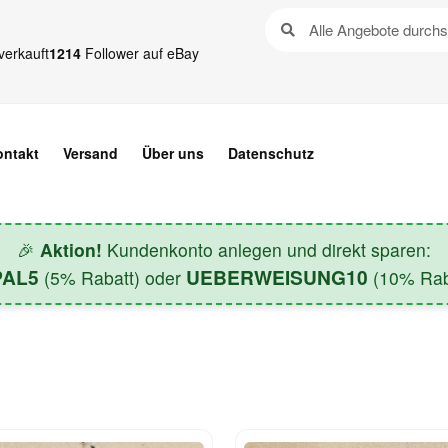
verkauft
1214
Follower auf eBay
ontakt
Versand
Über uns
Datenschutz
🎉
Aktion!
Kundenkonto anlegen und direkt sparen:
PAL5
UEBERWEISUNG10
(5% Rabatt) oder
(10% Raba