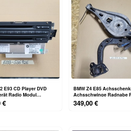
 E93 CD Player DVD
BMW Z4 E85 Achsschenk
erät Radio Modul
Achsschwinge Radnabe Radlager
ion 9185536 UK Version
HINTEN LINKS
 €
349,00 €