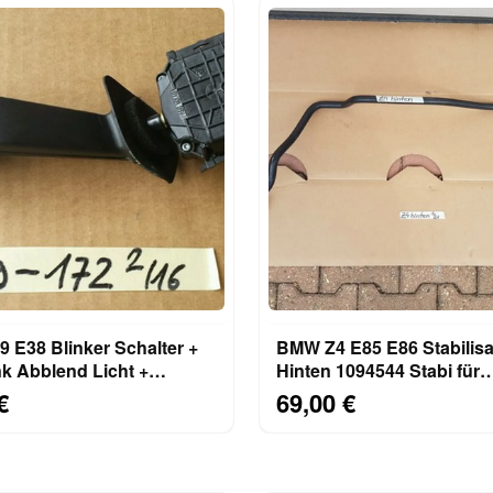
 E38 Blinker Schalter +
BMW Z4 E85 E86 Stabilisator
nk Abblend Licht +
Hinten 1094544 Stabi für
t 8352172
Hinterachse
€
69,00 €