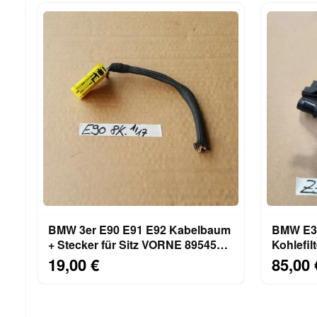
BMW 3er E90 E91 E92 Kabelbaum
BMW E36
+ Stecker für Sitz VORNE 8954588
Kohlefil
mit 6 - 8 Kabel
Aktivkoh
19,00 €
85,00 