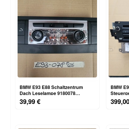
BMW E93 E88 Schaltzentrum
BMW E92
Dach Leselampe 9180078
Steuerg
Innenleuchte SOS Airbag Off
Navigat
39,99 €
399,00