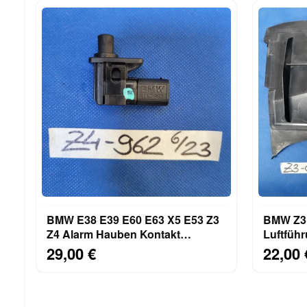
BMW E38 E39 E60 E63 X5 E53 Z3
BMW Z3 
Z4 Alarm Hauben Kontakt
Luftführ
Schalter 4157962
Luftkana
29,00 €
22,00 