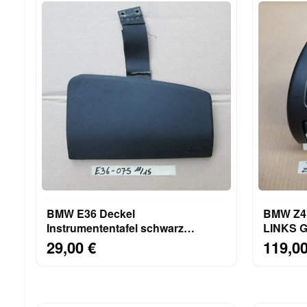
BMW E36 Deckel
BMW Z4 F
Instrumententafel schwarz
LINKS G
8157531 Beifahrer Airbag Klappe
7025631
29,00 €
119,00
8119075