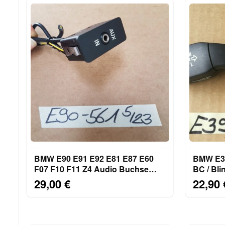
BMW E90 E91 E92 E81 E87 E60
BMW E39
F07 F10 F11 Z4 Audio Buchse
BC / Bli
AUX IN Schalter 6930561
Fernlich
29,00 €
22,90 