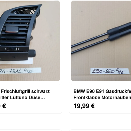
rischluftgrill schwarz
BMW E90 E91 Gasdruckfe
itter Lüftung Düse
Frontklappe Motorhaube
 Getränkehalter
Dämpfer Rechts + Links 
 €
19,99 €