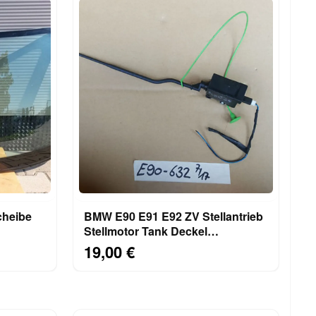
cheibe
BMW E90 E91 E92 ZV Stellantrieb
Stellmotor Tank Deckel
HOLUNG
Einfüllklappe 6987632
19,00 €