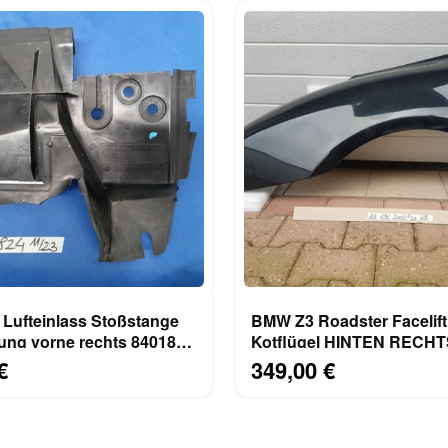
Lufteinlass Stoßstange
BMW Z3 Roadster Facelift
ung vorne rechts 8401824
Kotflügel HINTEN RECH
l
Seitenwand saphir schwa
€
349,00 €