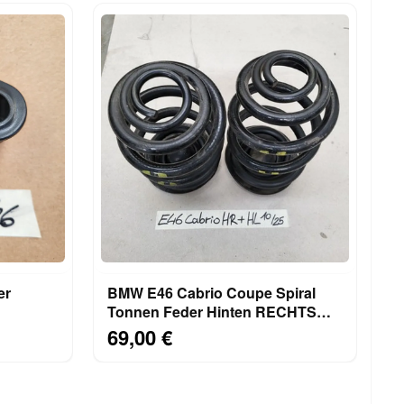
er
BMW E46 Cabrio Coupe Spiral
Tonnen Feder Hinten RECHTS
LINKS 6 Zylinder
69,00 €