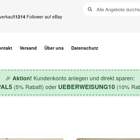
verkauft
1214
Follower auf eBay
ontakt
Versand
Über uns
Datenschutz
🎉
Aktion!
Kundenkonto anlegen und direkt sparen:
PAL5
UEBERWEISUNG10
(5% Rabatt) oder
(10% Raba