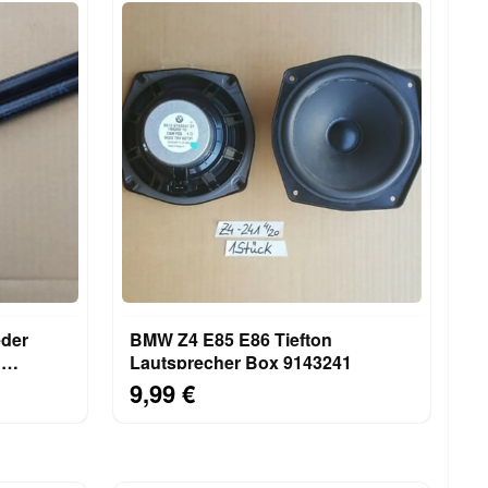
der
BMW Z4 E85 E86 Tiefton
n
Lautsprecher Box 9143241
7060550
9,99 €