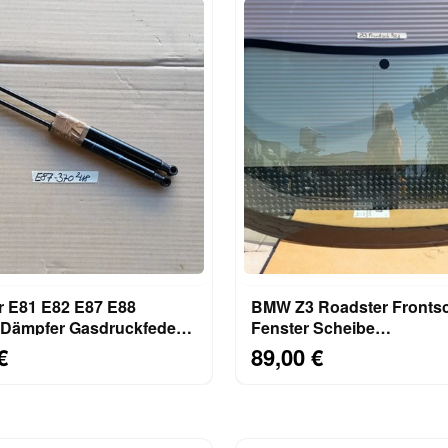
 E81 E82 E87 E88
BMW Z3 Roadster Fronts
Dämpfer Gasdruckfeder
Fenster Scheibe
ube 7118370
Windschutzscheibe AB
€
89,00 €