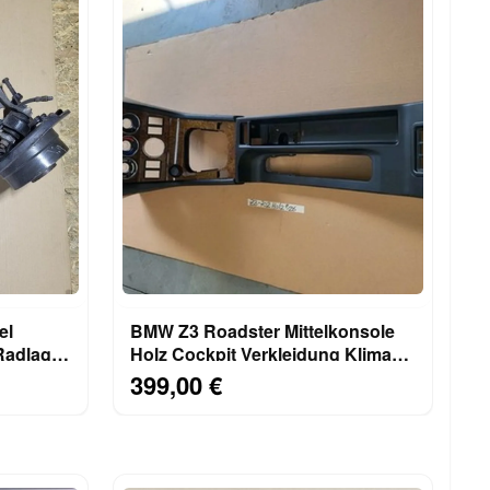
el
BMW Z3 Roadster Mittelkonsole
Holz Cockpit Verkleidung Klima
Blende 8397702
399,00 €