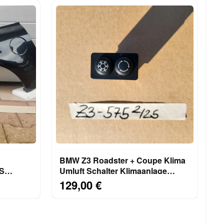
BMW Z3 Roadster + Coupe Klima
TS
Umluft Schalter Klimaanlage
rz
6901575
129,00 €