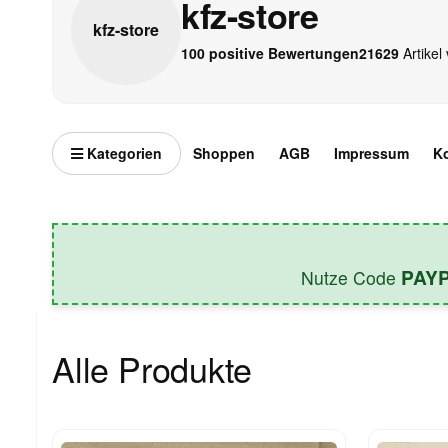
kfz-store
kfz-
store
100 positive Bewertungen
21629
Artikel 
Kategorien
Shoppen
AGB
Impressum
K
PAY
Nutze Code
Alle Produkte