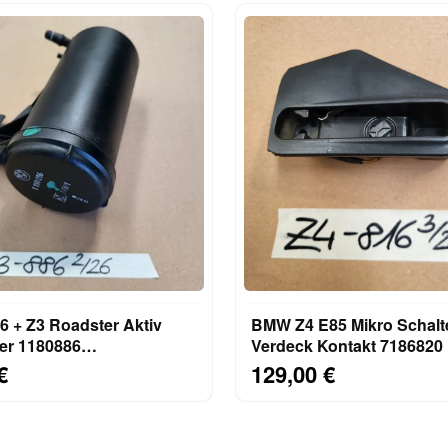
 + Z3 Roadster Aktiv
BMW Z4 E85 Mikro Schalt
ter 1180886
Verdeck Kontakt 7186820
lefilter
€
129,00 €