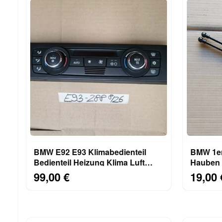
BMW E92 E93 Klimabedienteil
BMW 1er
Bedienteil Heizung Klima Luft
Hauben 
Klimaautomatik 9182288
Motorha
99,00 €
19,00 