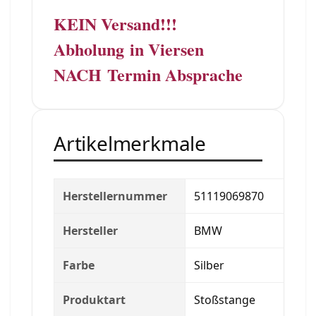
KEIN Versand!!!
A
b
h
o
l
u
n
g
in Viersen
NACH
Termin Absprache
Artikelmerkmale
Herstellernummer
51119069870
Hersteller
BMW
Farbe
Silber
Produktart
Stoßstange