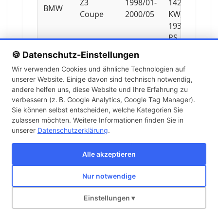
Z3
1998/01-
142
BMW
Coupe
2000/05
KW,
193
PS
🍪 Datenschutz-Einstellungen
2979
Wir verwenden Cookies und ähnliche Technologien auf
ccm,
unserer Website. Einige davon sind technisch notwendig,
Z3
2000/06-
170
BMW
andere helfen uns, diese Website und Ihre Erfahrung zu
Coupe
2003/06
KW,
verbessern (z. B. Google Analytics, Google Tag Manager).
231
Sie können selbst entscheiden, welche Kategorien Sie
PS
zulassen möchten. Weitere Informationen finden Sie in
unserer
Datenschutzerklärung
.
3201
ccm,
Alle akzeptieren
Z3
2000/08-
252
BMW
Coupe
2003/06
KW,
Nur notwendige
343
Über uns
Kontakt
Versand
Impressum
AGB
Widerruf
PS
Einstellungen ▾
Copyright © 2026 KFZ-STORE v2.0