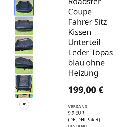
Roadster
Coupe
Fahrer Sitz
Kissen
Unterteil
Leder Topas
blau ohne
Heizung
199,00 €
▼
VERSAND
‹
›
9.9 EUR
(DE_DHLPaket)
BESTAND