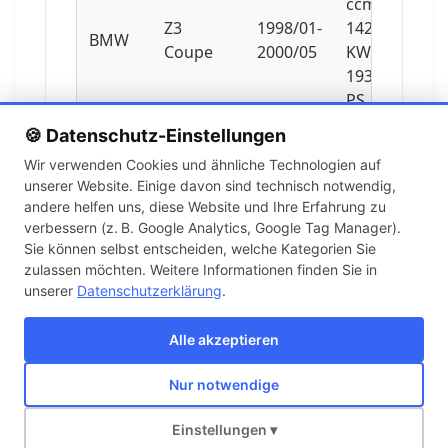
ccm,
Z3
1998/01-
142
BMW
Coupe
2000/05
KW,
193
PS
🍪 Datenschutz-Einstellungen
2979
Wir verwenden Cookies und ähnliche Technologien auf
ccm,
unserer Website. Einige davon sind technisch notwendig,
Z3
2000/06-
170
BMW
andere helfen uns, diese Website und Ihre Erfahrung zu
Coupe
2003/06
KW,
verbessern (z. B. Google Analytics, Google Tag Manager).
231
Sie können selbst entscheiden, welche Kategorien Sie
PS
zulassen möchten. Weitere Informationen finden Sie in
unserer
Datenschutzerklärung
.
3201
ccm,
Alle akzeptieren
Z3
2000/08-
252
BMW
Coupe
2003/06
KW,
Nur notwendige
343
Über uns
Kontakt
Versand
Impressum
AGB
Widerruf
PS
Einstellungen ▾
Copyright © 2026 KFZ-STORE v2.0