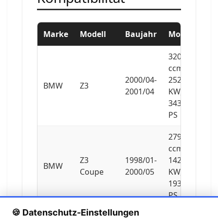
Marke
Modell
Baujahr
Motor
3201
ccm,
2000/04-
252
BMW
Z3
2001/04
KW,
343
PS
2793
ccm,
Z3
1998/01-
142
BMW
Coupe
2000/05
KW,
193
PS
🍪 Datenschutz-Einstellungen
2979