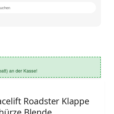
tt) an der Kasse!
elift Roadster Klappe
chürze Blende