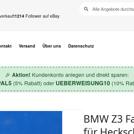
verkauft
1214
Follower auf eBay
ontakt
Versand
Über uns
Datenschutz
🎉
Aktion!
Kundenkonto anlegen und direkt sparen:
PAL5
UEBERWEISUNG10
(5% Rabatt) oder
(10% Raba
BMW Z3 Fac
für Hecks