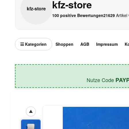
kfz-store
kfz-
store
100 positive Bewertungen
21629
Artikel 
Kategorien
Shoppen
AGB
Impressum
K
PAY
Nutze Code
▲