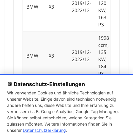
2019/12-
120
BMW
X3
2022/12
KW,
163
PS
1998
ccm,
2019/12-
135
BMW
X3
2022/12
KW,
184
PS
🍪 Datenschutz-Einstellungen
210
Wir verwenden Cookies und ähnliche Technologien auf
2020/09-
KW,
BMW
X3
unserer Website. Einige davon sind technisch notwendig,
2025/12
286
andere helfen uns, diese Website und Ihre Erfahrung zu
PS
verbessern (z. B. Google Analytics, Google Tag Manager).
Sie können selbst entscheiden, welche Kategorien Sie
2993
zulassen möchten. Weitere Informationen finden Sie in
ccm,
unserer
Datenschutzerklärung
.