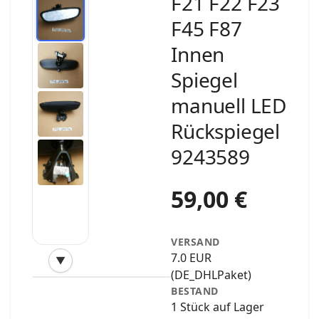
F21 F22 F23
F45 F87
Innen
Spiegel
manuell LED
Rückspiegel
9243589
59,00 €
VERSAND
7.0 EUR
▼
‹
›
(DE_DHLPaket)
BESTAND
1 Stück auf Lager