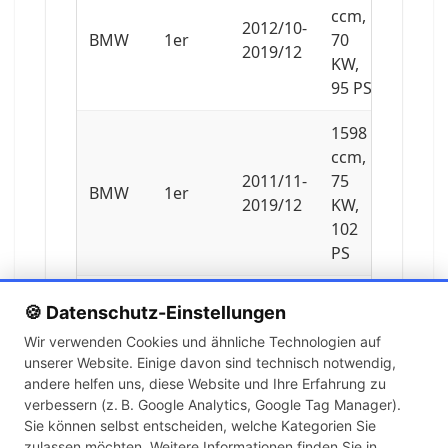
ccm,
2012/10-
BMW
1er
70
2019/12
KW,
95 PS
1598
ccm,
2011/11-
75
BMW
1er
2019/12
KW,
102
PS
1995
🍪 Datenschutz-Einstellungen
ccm,
Wir verwenden Cookies und ähnliche Technologien auf
2010/12-
85
BMW
1er
unserer Website. Einige davon sind technisch notwendig,
2019/12
KW,
andere helfen uns, diese Website und Ihre Erfahrung zu
116
verbessern (z. B. Google Analytics, Google Tag Manager).
PS
Sie können selbst entscheiden, welche Kategorien Sie
zulassen möchten. Weitere Informationen finden Sie in