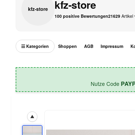
kfz-store
kfz-
store
100 positive Bewertungen
21629
Artikel 
Kategorien
Shoppen
AGB
Impressum
K
PAY
Nutze Code
▲