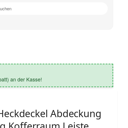
tt) an der Kasse!
eckdeckel Abdeckung
g Kofferraum Leiste