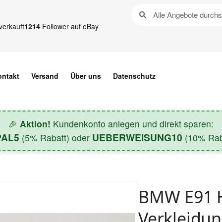
verkauft
1214
Follower auf eBay
ontakt
Versand
Über uns
Datenschutz
🎉
Aktion!
Kundenkonto anlegen und direkt sparen:
PAL5
UEBERWEISUNG10
(5% Rabatt) oder
(10% Raba
BMW E91 H
Verkleidun