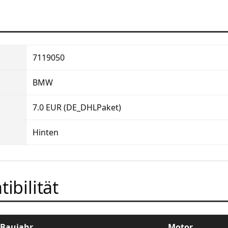
7119050
BMW
7.0 EUR (DE_DHLPaket)
Hinten
ibilität
Baujahr
Motor