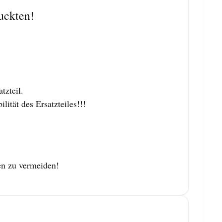
uckten!
zteil.
tät des Ersatzteiles!!!
en zu vermeiden!