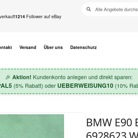
verkauft
1214
Follower auf eBay
ontakt
Versand
Über uns
Datenschutz
🎉
Aktion!
Kundenkonto anlegen und direkt sparen:
PAL5
UEBERWEISUNG10
(5% Rabatt) oder
(10% Raba
BMW E90 E
6928623 W