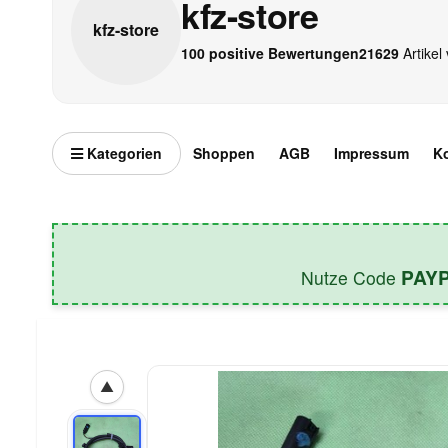
kfz-store
kfz-
store
100 positive Bewertungen
21629
Artikel 
Kategorien
Shoppen
AGB
Impressum
K
PAY
Nutze Code
▲