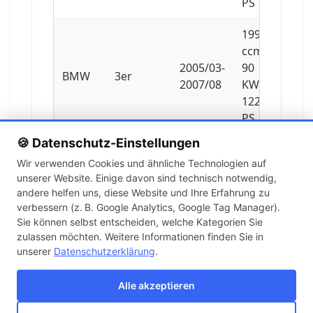
PS
1995
ccm,
2005/03-
90
BMW
3er
2007/08
KW,
122
PS
🍪 Datenschutz-Einstellungen
1995
Wir verwenden Cookies und ähnliche Technologien auf
ccm,
unserer Website. Einige davon sind technisch notwendig,
2007/09-
130
BMW
3er
andere helfen uns, diese Website und Ihre Erfahrung zu
2010/02
KW,
verbessern (z. B. Google Analytics, Google Tag Manager).
177
Sie können selbst entscheiden, welche Kategorien Sie
PS
zulassen möchten. Weitere Informationen finden Sie in
unserer
Datenschutzerklärung
.
1995
ccm,
Alle akzeptieren
2010/03-
135
BMW
3er