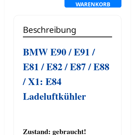
WARENKORB
Beschreibung
BMW E
90 / E91 /
E81 / E82 / E87 / E88
/ X1: E84
Ladeluftk
ühler
Zustand: gebraucht!