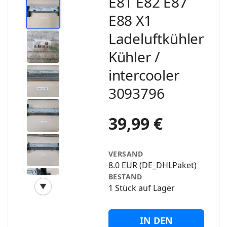
E81 E82 E87
E88 X1
Ladeluftkühler
Kühler /
intercooler
3093796
39,99 €
VERSAND
8.0 EUR (DE_DHLPaket)
BESTAND
▼
1 Stück auf Lager
‹
›
IN DEN