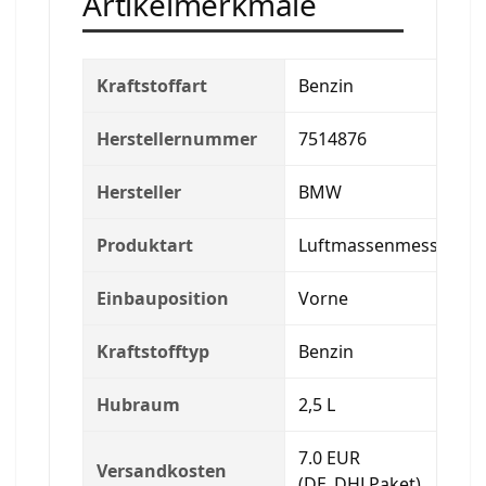
Artikelmerkmale
Kraftstoffart
Benzin
Herstellernummer
7514876
Hersteller
BMW
Produktart
Luftmassenmesser
Einbauposition
Vorne
Kraftstofftyp
Benzin
Hubraum
2,5 L
7.0 EUR
Versandkosten
(DE_DHLPaket)