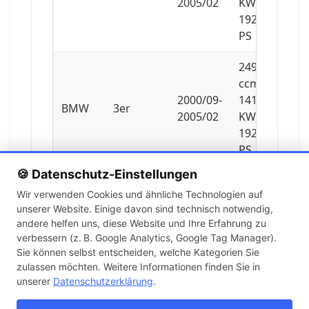
2005/02
KW,
192
PS
2494
ccm,
2000/09-
141
BMW
3er
2005/02
KW,
192
PS
🍪 Datenschutz-Einstellungen
2494
Wir verwenden Cookies und ähnliche Technologien auf
ccm,
unserer Website. Einige davon sind technisch notwendig,
3er
2000/09-
141
BMW
andere helfen uns, diese Website und Ihre Erfahrung zu
Cabriolet
2006/08
KW,
verbessern (z. B. Google Analytics, Google Tag Manager).
192
Sie können selbst entscheiden, welche Kategorien Sie
PS
zulassen möchten. Weitere Informationen finden Sie in
unserer
Datenschutzerklärung
.
2494