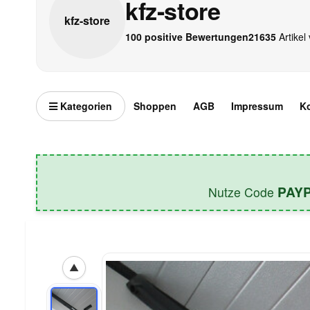
kfz-store
kfz-
store
100 positive Bewertungen
21635
Artikel 
Kategorien
Shoppen
AGB
Impressum
K
PAY
Nutze Code
▲