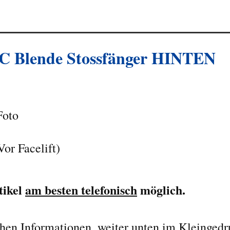
DC
Blende Stossfänger HINTEN
Foto
or Facelift)
tikel
am besten telefonisch
möglich.
chen Informationen, weiter unten im Kleingedr