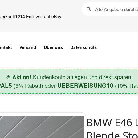
verkauft
1214
Follower auf eBay
ontakt
Versand
Über uns
Datenschutz
🎉
Aktion!
Kundenkonto anlegen und direkt sparen:
PAL5
UEBERWEISUNG10
(5% Rabatt) oder
(10% Raba
BMW E46 L
Blende St