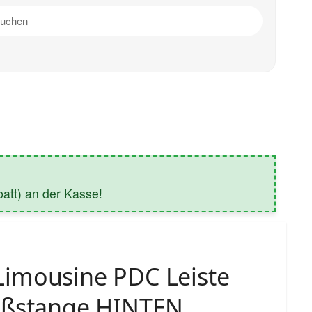
tt) an der Kasse!
imousine PDC Leiste
oßstange HINTEN