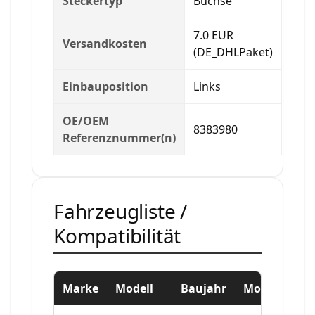
Steckertyp
Buchse
7.0 EUR
Versandkosten
(DE_DHLPaket)
Einbauposition
Links
OE/OEM
8383980
Referenznummer(n)
Fahrzeugliste /
Kompatibilität
Marke
Modell
Baujahr
Motor