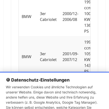
1995
ccm,
3er
2000/12-
100
BMW
Cabriolet
2006/08
KW,
136
PS
1995
ccm,
3er
2001/09-
105
BMW
Cabriolet
2007/12
KW,
143
PS
🍪 Datenschutz-Einstellungen
1995
Wir verwenden Cookies und ähnliche Technologien auf
ccm,
unserer Website. Einige davon sind technisch notwendig,
3er
2004/03-
110
BMW
andere helfen uns, diese Website und Ihre Erfahrung zu
Cabriolet
2006/08
KW,
verbessern (z. B. Google Analytics, Google Tag Manager).
150
Sie können selbst entscheiden, welche Kategorien Sie