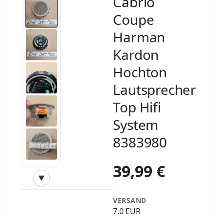
Cabrio
Coupe
Harman
Kardon
Hochton
Lautsprecher
Top Hifi
System
8383980
39,99 €
▼
‹
›
VERSAND
7.0 EUR