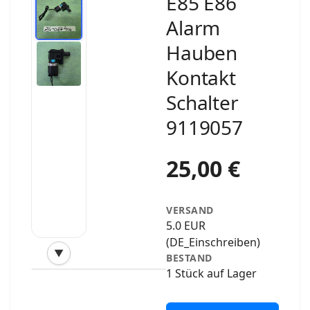
E85 E86
Alarm
Hauben
Kontakt
Schalter
9119057
25,00 €
VERSAND
5.0 EUR
(DE_Einschreiben)
▼
BESTAND
‹
›
1 Stück auf Lager