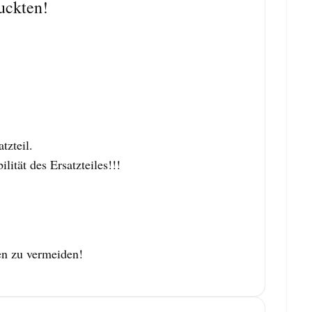
uckten!
zteil.
tät des Ersatzteiles!!!
en zu vermeiden!