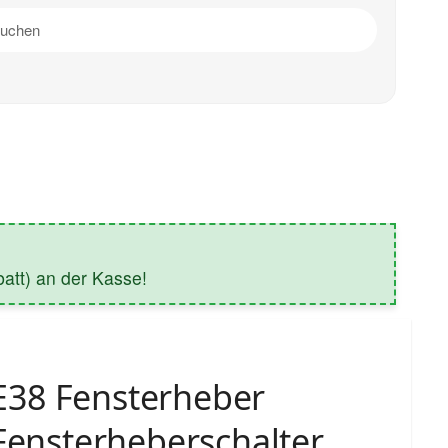
tt) an der Kasse!
38 Fensterheber
 Fensterheberschalter