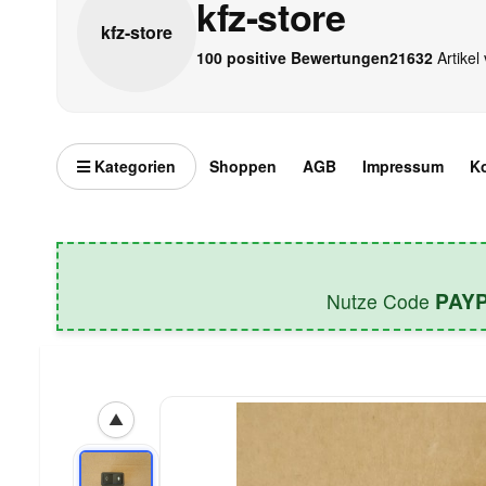
kfz-store
kfz-
store
100 positive Bewertungen
21632
Artikel 
Kategorien
Shoppen
AGB
Impressum
K
PAY
Nutze Code
▲