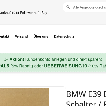
verkauft
1214
Follower auf eBay
ontakt
Versand
Über uns
Datenschutz
🎉
Aktion!
Kundenkonto anlegen und direkt sparen:
PAL5
UEBERWEISUNG10
(5% Rabatt) oder
(10% Raba
BMW E39 E
Schalter /