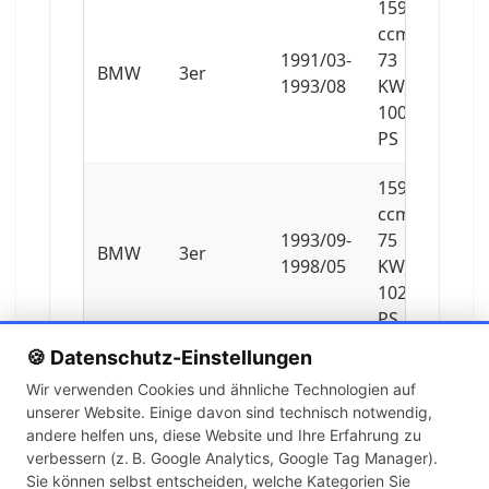
1596
ccm,
1991/03-
73
BMW
3er
1993/08
KW,
100
PS
1596
ccm,
1993/09-
75
BMW
3er
1998/05
KW,
102
PS
🍪 Datenschutz-Einstellungen
1796
Wir verwenden Cookies und ähnliche Technologien auf
ccm,
unserer Website. Einige davon sind technisch notwendig,
1992/02-
103
BMW
3er
andere helfen uns, diese Website und Ihre Erfahrung zu
1995/12
KW,
verbessern (z. B. Google Analytics, Google Tag Manager).
140
Sie können selbst entscheiden, welche Kategorien Sie