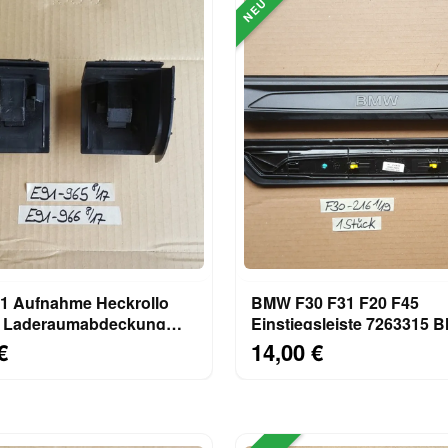
NEU
 Aufnahme Heckrollo
BMW F30 F31 F20 F45
 Laderaumabdeckung
Einstiegsleiste 7263315 B
e Halter 4146966
Leiste Tür Einstieg 72892
€
14,00 €