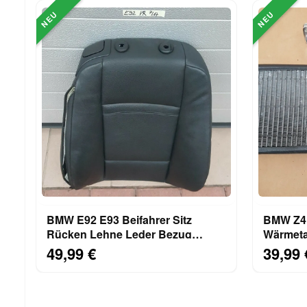
NEU
NEU
BMW E92 E93 Beifahrer Sitz
BMW Z4 E85 He
Rücken Lehne Leder Bezug
Wärmeta
Dakota schwarz 9116908
kühler 
49,99 €
39,99 