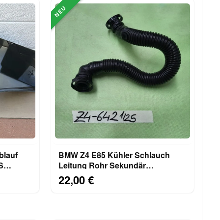
NEU
blauf
BMW Z4 E85 Kühler Schlauch
S
Leitung Rohr Sekundär
ng
Luftpumpe Ventil 7533642
22,00 €