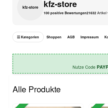
kfz-store
kfz-
store
100 positive Bewertungen
21632
Artikel 
Kategorien
Shoppen
AGB
Impressum
K
PAY
Nutze Code
Alle Produkte