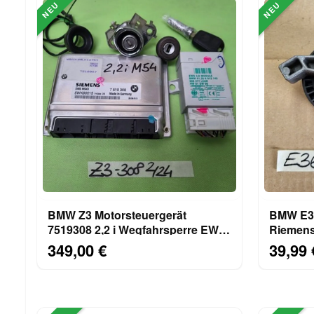
NEU
NEU
BMW Z3 Motorsteuergerät
BMW E34 E36 Uml
7519308 2,2 i Wegfahrsperre EWS
Riemensc
Modul Zündschloss M54
Spannro
349,00 €
39,99 