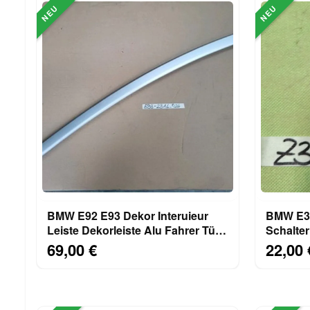
NEU
NEU
BMW E92 E93 Dekor Interuieur
BMW E31
Leiste Dekorleiste Alu Fahrer Tür
Schalte
innen 6958231
8357417
69,00 €
22,00 