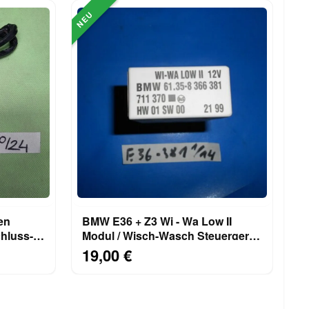
NEU
en
BMW E36 + Z3 Wi - Wa Low II
Modul / Wisch-Wasch Steuergerät
8366381
19,00 €