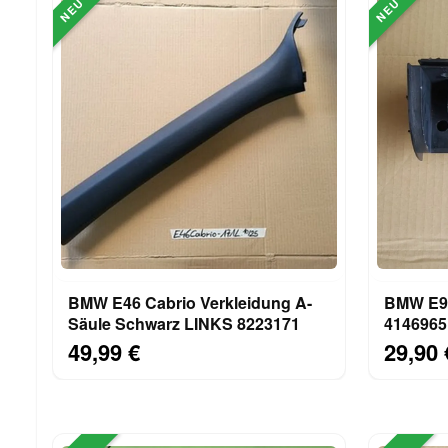
NEU
NEU
BMW E46 Cabrio Verkleidung A-
BMW E91
Säule Schwarz LINKS 8223171
4146965
Aufnahm
49,99 €
29,90 