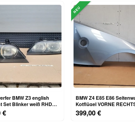
NEU
erfer BMW Z3 english
BMW Z4 E85 E86 Seitenw
t Set Blinker weiß RHD
Kotflügel VORNE RECHTS 
6 LINKS RECHTS
grau metallic ABHOLUNG
 €
399,00 €