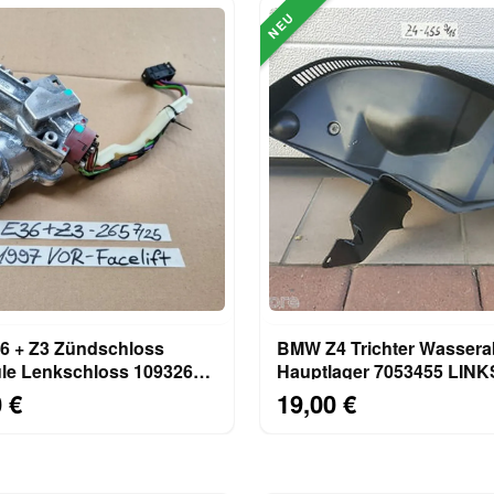
NEU
Zündschloss
BMW Z4 Trichter Wassera
le Lenkschloss 1093265 +
Hauptlager 7053455 LINK
ass Schalter
Verdeckkasten Verkleidu
 €
19,00 €