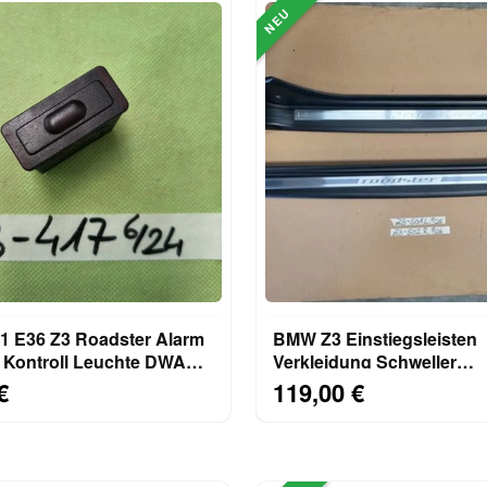
NEU
 E36 Z3 Roadster Alarm
BMW Z3 Einstiegsleisten
r Kontroll Leuchte DWA
Verkleidung Schweller
Abdeckung RECHTS + L
€
119,00 €
8397501