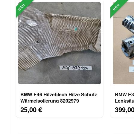
NEU
NEU
BMW E46 Hitzeblech Hitze Schutz
BMW E36 + Z3 
Wärmeisolierung 8202979
Lenksäu
Zündanl
25,00 €
399,00