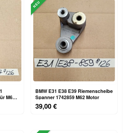
NEU
1
BMW E31 E38 E39 Riemenscheibe
ür M60
Spanner 1742859 M62 Motor
lle
39,00 €