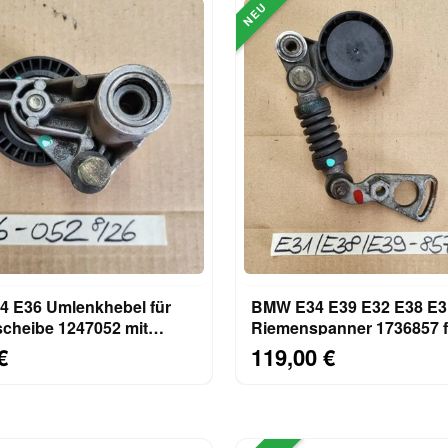
NEU
enkhebel für
BMW E34 E39 E32 E38 E3
heibe 1247052 mit
Riemenspanner 1736857 f
lle 1748131
M62 M73 Motor + Spannro
€
119,00 €