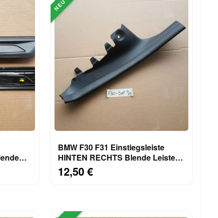
NEU
BMW F30 F31 Einstiegsleiste
lende
HINTEN RECHTS Blende Leiste
16
Tür Einstieg 7221918
12,50 €