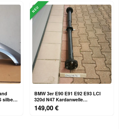
NEU
and
BMW 3er E90 E91 E92 E93 LCI
silber
320d N47 Kardanwelle
Gelenkwelle L 1513 mm 7596886
149,00 €