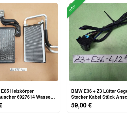
NEU
izkörper
BMW E36 + Z3 Lüfter Geg
uscher 6927614 Wasser
Stecker Kabel Stück Anschluss-
Verdampfer Heizung
Stecker 3 Polig 1378412
€
59,00 €