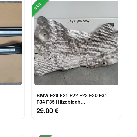
NEU
BMW F20 F21 F22 F23 F30 F31
F34 F35 Hitzeblech
INKS
Wärmeisolierung Stirnwand
29,00 €
7241766