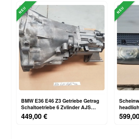
NEU
NEU
BMW E36 E46 Z3 Getriebe Getrag
Scheinw
Schaltgetriebe 6 Zylinder AJS
headligh
1434410 ABHOLUNG
838108
449,00 €
599,00