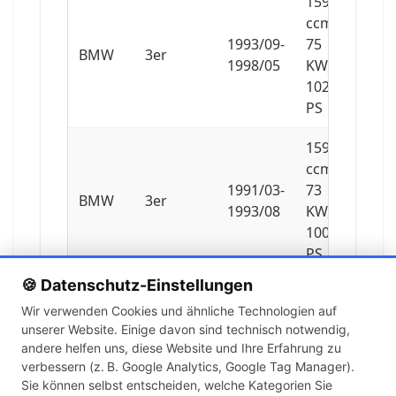
1596
ccm,
1993/09-
75
BMW
3er
1998/05
KW,
102
PS
1596
ccm,
1991/03-
73
BMW
3er
1993/08
KW,
100
PS
🍪 Datenschutz-Einstellungen
1796
Wir verwenden Cookies und ähnliche Technologien auf
ccm,
unserer Website. Einige davon sind technisch notwendig,
1990/09-
83
BMW
3er
andere helfen uns, diese Website und Ihre Erfahrung zu
1993/08
KW,
verbessern (z. B. Google Analytics, Google Tag Manager).
113
Sie können selbst entscheiden, welche Kategorien Sie