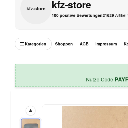
kfz-store
kfz-
store
100 positive Bewertungen
21629
Artikel 
Kategorien
Shoppen
AGB
Impressum
K
PAY
Nutze Code
▲