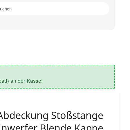
tt) an der Kasse!
bdeckung Stoßstange
inwerfer Blende Kappe