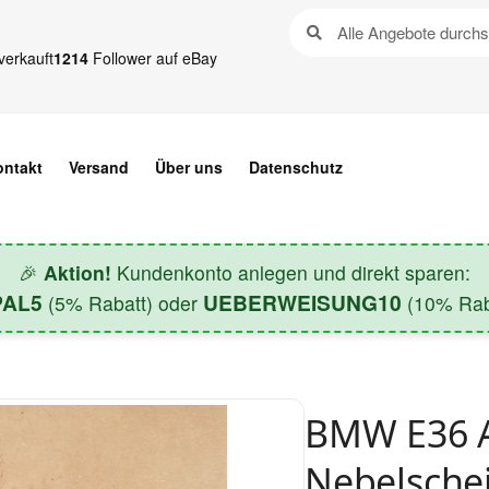
verkauft
1214
Follower auf eBay
ontakt
Versand
Über uns
Datenschutz
🎉
Aktion!
Kundenkonto anlegen und direkt sparen:
PAL5
UEBERWEISUNG10
(5% Rabatt) oder
(10% Raba
BMW E36 A
Nebelsche