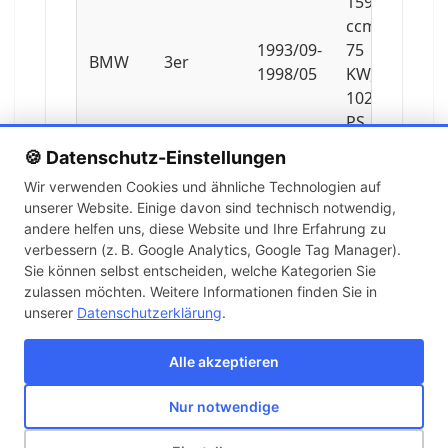
1596
ccm,
1993/09-
75
BMW
3er
1998/05
KW,
102
PS
🍪 Datenschutz-Einstellungen
1796
Wir verwenden Cookies und ähnliche Technologien auf
ccm,
unserer Website. Einige davon sind technisch notwendig,
1990/09-
83
BMW
3er
andere helfen uns, diese Website und Ihre Erfahrung zu
1993/08
KW,
verbessern (z. B. Google Analytics, Google Tag Manager).
113
Sie können selbst entscheiden, welche Kategorien Sie
PS
zulassen möchten. Weitere Informationen finden Sie in
unserer
Datenschutzerklärung
.
1796
ccm,
Alle akzeptieren
1992/02-
103
BMW
3er
1995/12
KW,
Nur notwendige
140
Über uns
Kontakt
Versand
Impressum
AGB
Widerruf