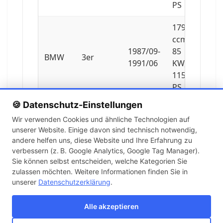
PS
1796
ccm,
1987/09-
85
BMW
3er
1991/06
KW,
115
PS
🍪 Datenschutz-Einstellungen
1766
Wir verwenden Cookies und ähnliche Technologien auf
ccm,
unserer Website. Einige davon sind technisch notwendig,
1984/12-
75
BMW
3er
andere helfen uns, diese Website und Ihre Erfahrung zu
1988/08
KW,
verbessern (z. B. Google Analytics, Google Tag Manager).
102
Sie können selbst entscheiden, welche Kategorien Sie
PS
zulassen möchten. Weitere Informationen finden Sie in
unserer
Datenschutzerklärung
.
1796
ccm,
Alle akzeptieren
1989/09-
100
BMW
3er