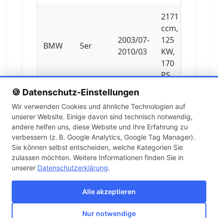
2171
ccm,
2003/07-
125
BMW
5er
2010/03
KW,
170
PS
🍪 Datenschutz-Einstellungen
1995
Wir verwenden Cookies und ähnliche Technologien auf
ccm,
unserer Website. Einige davon sind technisch notwendig,
2007/09-
125
BMW
5er
andere helfen uns, diese Website und Ihre Erfahrung zu
2009/12
KW,
verbessern (z. B. Google Analytics, Google Tag Manager).
170
Sie können selbst entscheiden, welche Kategorien Sie
PS
zulassen möchten. Weitere Informationen finden Sie in
unserer
Datenschutzerklärung
.
1995
ccm,
Alle akzeptieren
2007/09-
115
BMW
5er
2010/02
KW,
Nur notwendige